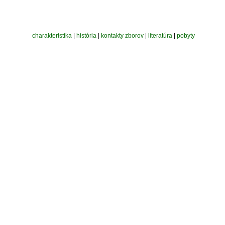
charakteristika
|
história
|
kontakty zborov
|
literatúra
|
pobyty